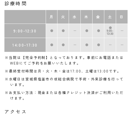
診療時間
月
火
水
木
金
土
日
●
9:00-12:30
●
●
ー
●
●
9:00-
ー
13:30
14:00-17:30
●
●
ー
●
●
ー
ー
※当院は【完全予約制】となっております。事前にお電話または
WEBにてご予約をお願いいたします。
※最終受付時間は月・火・木・金は17:00、土曜は13:00です。
※水曜日は宮城県塩釜市の坂総合病院で手術・外来診療を行って
います。
※お支払い方法：現金または各種クレジット決済がご利用いただ
けます。
アクセス